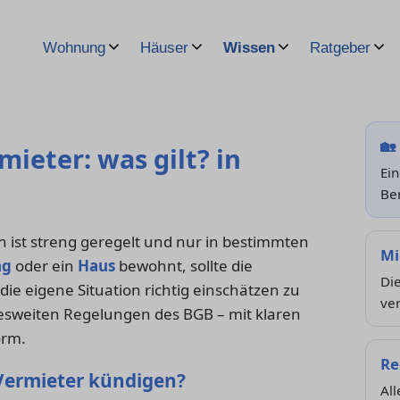
Wohnung
Häuser
Wissen
Ratgeber
🏡
ieter: was gilt? in
Ein
Be
 ist streng geregelt und nur in bestimmten
Mi
ng
oder ein
Haus
bewohnt, sollte die
Di
e eigene Situation richtig einschätzen zu
ver
desweiten Regelungen des BGB – mit klaren
orm.
Re
 Vermieter kündigen?
All