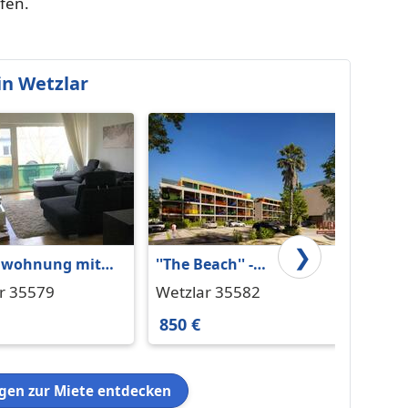
fen.
n Wetzlar
❯
nwohnung mit
''The Beach'' -
''The B
n
Apartment zum mieten
Apart
r 35579
Wetzlar 35582
Wetzl
Stude
850 €
400 €
en zur Miete entdecken