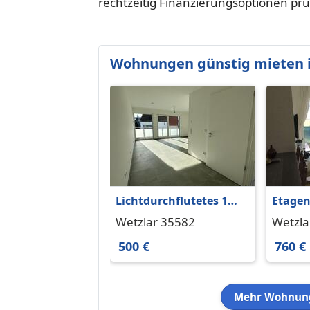
rechtzeitig Finanzierungsoptionen prü
Wohnungen günstig mieten i
Lichtdurchflutetes 1
Etage
Zimmer Apartment in
Balko
Wetzlar 35582
Wetzla
Dutenhofen
500 €
760 €
Mehr Wohnung