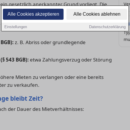
ein gesetzlich anerkannter Grund vorliegt. Die
Ve
Alle Cookies akzeptieren
Alle Cookies ablehnen
Mi
 brauchen die
Wohnung
für sich oder nahe
Einstellungen
Datenschutzerklärung
Typ
mu
 BGB):
z. B. Abriss oder grundlegende
(§ 543 BGB):
etwa Zahlungsverzug oder Störung
öhere Mieten zu verlangen oder eine bereits
ter zu verkaufen.
ge bleibt Zeit?
nach der Dauer des Mietverhältnisses: