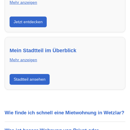
Mehr anzeigen
Entdecke Neubauprojekte in Wetzlar – modern,
Jetzt entdecken
energieeffizient und sofort bezugsfertig.
Mein Stadtteil im Überblick
Mehr anzeigen
Erfahre mehr über deinen Stadtteil in Wetzlar:
Stadtteil ansehen
Lebensqualität, Verkehrsanbindung, Schulen,
Freizeitmöglichkeiten und Mietpreise.
Wie finde ich schnell eine Mietwohnung in Wetzlar?