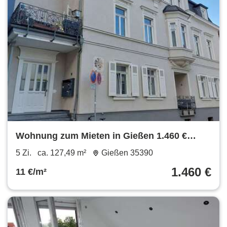
Wohnung zum Mieten in Gießen 1.460 €
127.49 m²
5 Zi.
ca. 127,49 m²
Gießen 35390
1.460 €
11 €/m²