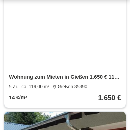
Wohnung zum Mieten in Gießen 1.650 € 119
m²
5 Zi.
ca. 119,00 m²
Gießen 35390
1.650 €
14 €/m²