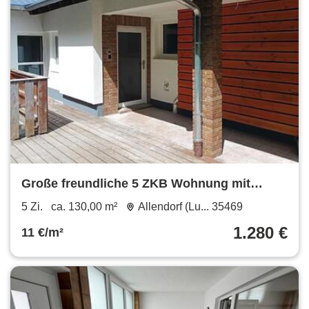
Große freundliche 5 ZKB Wohnung mit
Wohnküche (1613-5002-WHG)
5 Zi.
ca. 130,00 m²
Allendorf (Lu... 35469
1.280 €
11 €/m²