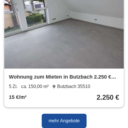
Wohnung zum Mieten in Butzbach 2.250 €
150 m²
5 Zi.
ca. 150,00 m²
Butzbach 35510
2.250 €
15 €/m²
mehr Angebote