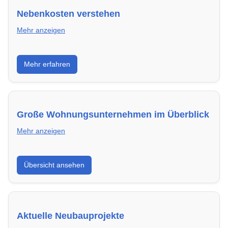
Nebenkosten verstehen
Mehr anzeigen
Erfahre, welche Nebenkosten rechtmäßig sind und
Mehr erfahren
wie du deine monatliche Belastung optimieren
kannst.
Große Wohnungsunternehmen im Überblick
Mehr anzeigen
Hier findest du die wichtigsten Anbieter in Wetzlar –
Übersicht ansehen
von Genossenschaften bis zu privaten Vermietern.
Aktuelle Neubauprojekte