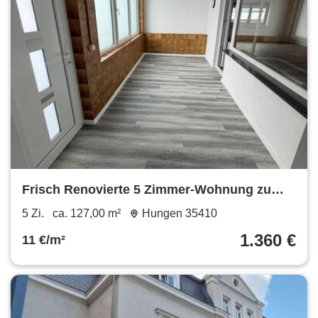
Frisch Renovierte 5 Zimmer-Wohnung zu
vermieten
5 Zi.
ca. 127,00 m²
Hungen 35410
1.360 €
11 €/m²