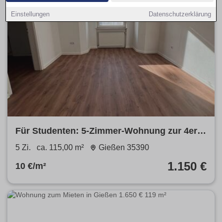
Einstellungen
Datenschutzerklärung
Für Studenten: 5-Zimmer-Wohnung zur 4er-
WG-Nutzung in zentraler Lage von Gießen
5 Zi.
ca. 115,00 m²
Gießen 35390
1.150 €
10 €/m²