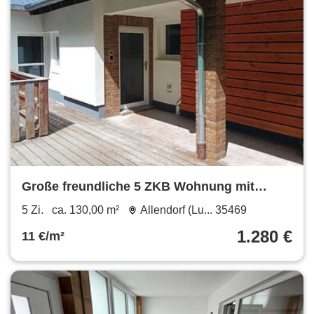
Große freundliche 5 ZKB Wohnung mit
Wohnküche (1613-5002-WHG)
5 Zi.
ca. 130,00 m²
Allendorf (Lu... 35469
1.280 €
11 €/m²