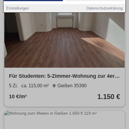
Einstellungen
Datenschutzerklärung
Für Studenten: 5-Zimmer-Wohnung zur 4er-
WG-Nutzung in zentraler Lage von Gießen
5 Zi.
ca. 115,00 m²
Gießen 35390
1.150 €
10 €/m²