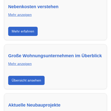
Nebenkosten verstehen
Mehr anzeigen
Erfahre, welche Nebenkosten rechtmäßig sind und
Mehr erfahren
wie du deine monatliche Belastung optimieren
kannst.
Große Wohnungsunternehmen im Überblick
Mehr anzeigen
Hier findest du die wichtigsten Anbieter in Wetzlar –
Übersicht ansehen
von Genossenschaften bis zu privaten Vermietern.
Aktuelle Neubauprojekte