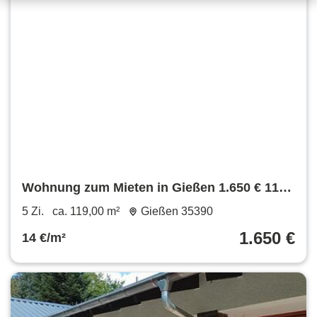
Wohnung zum Mieten in Gießen 1.650 € 119
m²
5 Zi.
ca. 119,00 m²
Gießen 35390
1.650 €
14 €/m²