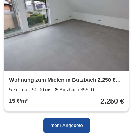
Wohnung zum Mieten in Butzbach 2.250 €
150 m²
5 Zi.
ca. 150,00 m²
Butzbach 35510
2.250 €
15 €/m²
mehr Angebote