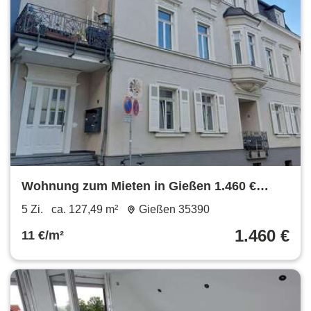
Wohnung zum Mieten in Gießen 1.460 €
127.49 m²
5 Zi.
ca. 127,49 m²
Gießen 35390
1.460 €
11 €/m²