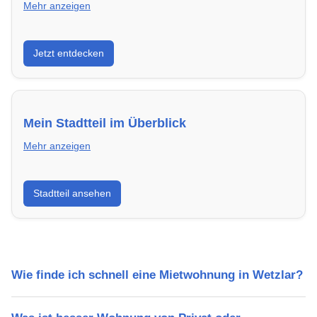
Mehr anzeigen
Entdecke Neubauprojekte in Wetzlar – modern,
Jetzt entdecken
energieeffizient und sofort bezugsfertig.
Mein Stadtteil im Überblick
Mehr anzeigen
Erfahre mehr über deinen Stadtteil in Wetzlar:
Stadtteil ansehen
Lebensqualität, Verkehrsanbindung, Schulen,
Freizeitmöglichkeiten und Mietpreise.
Wie finde ich schnell eine Mietwohnung in Wetzlar?