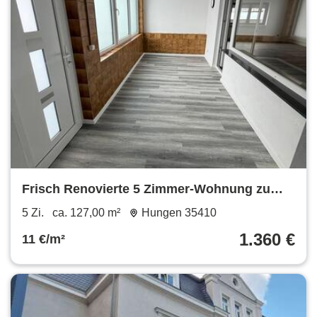
Frisch Renovierte 5 Zimmer-Wohnung zu
vermieten
5 Zi.
ca. 127,00 m²
Hungen 35410
1.360 €
11 €/m²