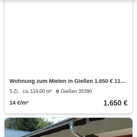
Wohnung zum Mieten in Gießen 1.650 € 119
m²
5 Zi.
ca. 119,00 m²
Gießen 35390
1.650 €
14 €/m²