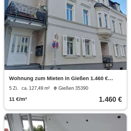
Wohnung zum Mieten in Gießen 1.460 €
127.49 m²
5 Zi.
ca. 127,49 m²
Gießen 35390
1.460 €
11 €/m²