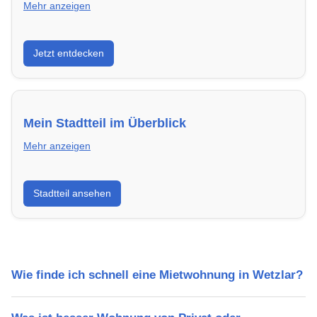
Mehr anzeigen
Entdecke Neubauprojekte in Wetzlar – modern,
Jetzt entdecken
energieeffizient und sofort bezugsfertig.
Mein Stadtteil im Überblick
Mehr anzeigen
Erfahre mehr über deinen Stadtteil in Wetzlar:
Stadtteil ansehen
Lebensqualität, Verkehrsanbindung, Schulen,
Freizeitmöglichkeiten und Mietpreise.
Wie finde ich schnell eine Mietwohnung in Wetzlar?