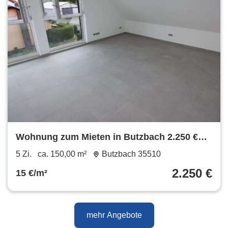
Wohnung zum Mieten in Butzbach 2.250 €
150 m²
5 Zi.
ca. 150,00 m²
Butzbach 35510
2.250 €
15 €/m²
mehr Angebote