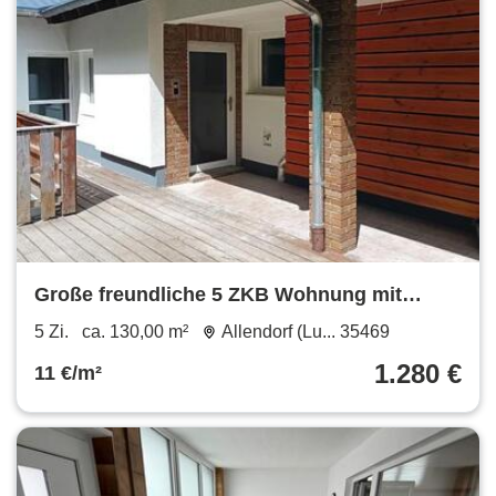
Große freundliche 5 ZKB Wohnung mit
Wohnküche (1613-5002-WHG)
5 Zi.
ca. 130,00 m²
Allendorf (Lu... 35469
1.280 €
11 €/m²