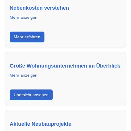
Nebenkosten verstehen
Mehr anzeigen
Erfahre, welche Nebenkosten rechtmäßig sind und
Mehr erfahren
wie du deine monatliche Belastung optimieren
kannst.
Große Wohnungsunternehmen im Überblick
Mehr anzeigen
Hier findest du die wichtigsten Anbieter in Wetzlar –
Übersicht ansehen
von Genossenschaften bis zu privaten Vermietern.
Aktuelle Neubauprojekte