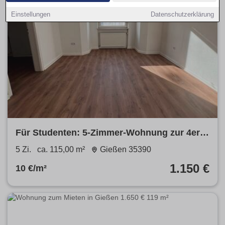
Einstellungen
Datenschutzerklärung
Für Studenten: 5-Zimmer-Wohnung zur 4er-
WG-Nutzung in zentraler Lage von Gießen
5 Zi.
ca. 115,00 m²
Gießen 35390
1.150 €
10 €/m²