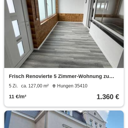
Frisch Renovierte 5 Zimmer-Wohnung zu
vermieten
5 Zi.
ca. 127,00 m²
Hungen 35410
1.360 €
11 €/m²