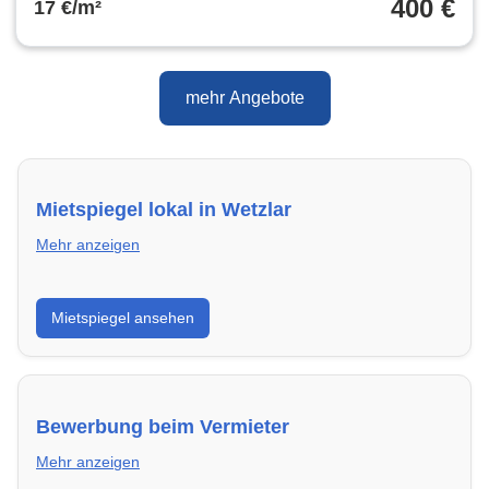
400 €
17 €/m²
mehr Angebote
Mietspiegel lokal in Wetzlar
Mehr anzeigen
Erhalte einen Überblick über die aktuellen Mietpreise
Mietspiegel ansehen
regional in Wetzlar. So weißt du genau, welche Miete
fair ist und wo sich ein Vergleich lohnt.
Bewerbung beim Vermieter
Mehr anzeigen