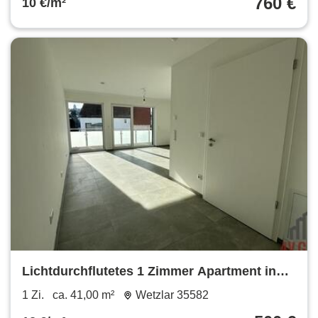
760 €
10 €/m²
Lichtdurchflutetes 1 Zimmer Apartment in
Dutenhofen
1 Zi.
ca. 41,00 m²
Wetzlar 35582