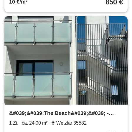
850 €
10 €/m²
&#039;&#039;The Beach&#039;&#039; -
Apartment Studentenwohnung
1 Zi.
ca. 24,00 m²
Wetzlar 35582