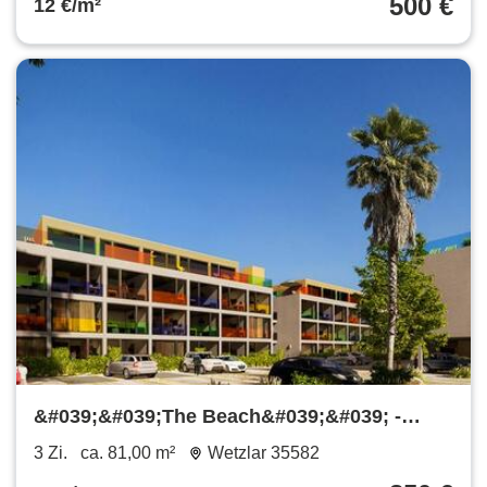
500 €
12 €/m²
&#039;&#039;The Beach&#039;&#039; -
Apartment zum mieten
3 Zi.
ca. 81,00 m²
Wetzlar 35582