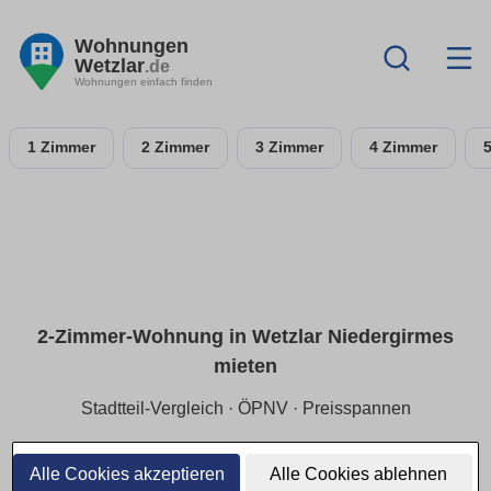
Wohnungen
Wetzlar
.de
Wohnungen einfach finden
1 Zimmer
2 Zimmer
3 Zimmer
4 Zimmer
2-Zimmer-Wohnung in Wetzlar Niedergirmes
mieten
Stadtteil-Vergleich · ÖPNV · Preisspannen
In Wetzlar Niedergirmes entspannt suchen: richtige
Mikrolage finden, Wege kurz halten und die passende
Alle Cookies akzeptieren
Alle Cookies ablehnen