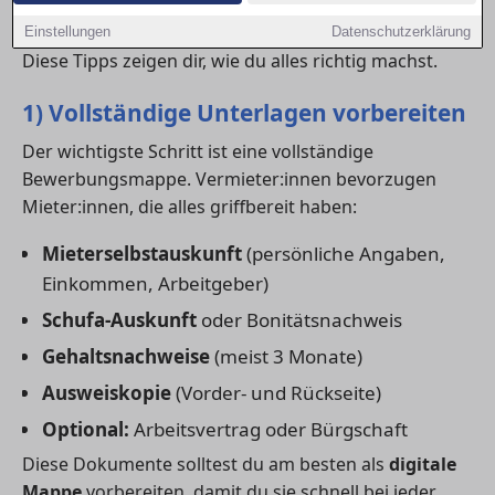
Mit einer professionellen
Wohnungsbewerbung
kannst du dich klar von der Konkurrenz abheben.
Einstellungen
Datenschutzerklärung
Diese Tipps zeigen dir, wie du alles richtig machst.
1) Vollständige Unterlagen vorbereiten
Der wichtigste Schritt ist eine vollständige
Bewerbungsmappe. Vermieter:innen bevorzugen
Mieter:innen, die alles griffbereit haben:
Mieterselbstauskunft
(persönliche Angaben,
Einkommen, Arbeitgeber)
Schufa-Auskunft
oder Bonitätsnachweis
Gehaltsnachweise
(meist 3 Monate)
Ausweiskopie
(Vorder- und Rückseite)
Optional:
Arbeitsvertrag oder Bürgschaft
Diese Dokumente solltest du am besten als
digitale
Mappe
vorbereiten, damit du sie schnell bei jeder