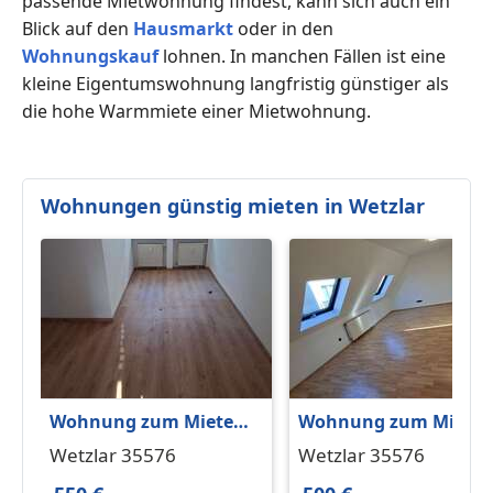
passende Mietwohnung findest, kann sich auch ein
Blick auf den
Hausmarkt
oder in den
Wohnungskauf
lohnen. In manchen Fällen ist eine
kleine Eigentumswohnung langfristig günstiger als
die hohe Warmmiete einer Mietwohnung.
Wohnungen günstig mieten in Wetzlar
Wohnung zum Mieten
Wohnung zum Miete
in Wetzlar 550 € 36 m²
in Wetzlar 500 € 30 m²
Wetzlar 35576
Wetzlar 35576