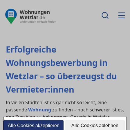
Wohnungen
Wetzlar
.de
Wohnungen einfach finden
Erfolgreiche
Wohnungsbewerbung in
Wetzlar – so überzeugst du
Vermieter:innen
In vielen Städten ist es gar nicht so leicht, eine
passende
Wohnung
zu finden – noch schwerer ist es,
den Zuschlag zu bekommen. Gerade in Wetzlar
gehört häufig zu den Regionen mit hoher Nachfrage.
Alle Cookies akzeptieren
Alle Cookies ablehnen