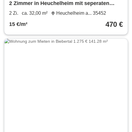
2 Zimmer in Heuchelheim mit seperaten
Eingang in ruhiger Lage
2 Zi.
ca. 32,00 m²
Heuchelheim a... 35452
470 €
15 €/m²