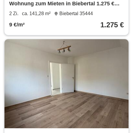
Wohnung zum Mieten in Biebertal 1.275 €
141.28 m²
2 Zi.
ca. 141,28 m²
Biebertal 35444
1.275 €
9 €/m²