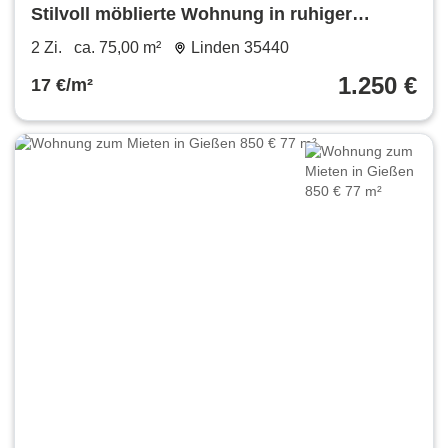
Stilvoll möblierte Wohnung in ruhiger
Waldrandlage von Linden-Forst
2 Zi.
ca. 75,00 m²
Linden 35440
1.250 €
17 €/m²