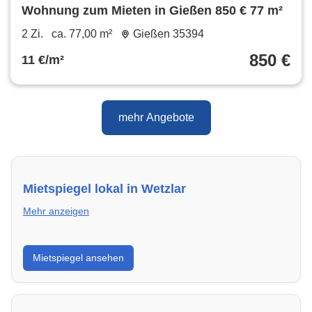
Wohnung zum Mieten in Gießen 850 € 77 m²
2 Zi.
ca. 77,00 m²
Gießen 35394
850 €
11 €/m²
mehr Angebote
Mietspiegel lokal in Wetzlar
Mehr anzeigen
Erhalte einen Überblick über die aktuellen Mietpreise
Mietspiegel ansehen
regional in Wetzlar. So weißt du genau, welche Miete
fair ist und wo sich ein Vergleich lohnt.