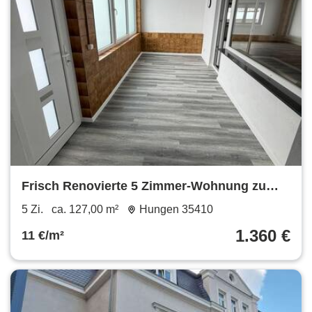
Frisch Renovierte 5 Zimmer-Wohnung zu
vermieten
5 Zi.
ca. 127,00 m²
Hungen 35410
1.360 €
11 €/m²