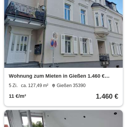
Wohnung zum Mieten in Gießen 1.460 €
127.49 m²
5 Zi.
ca. 127,49 m²
Gießen 35390
1.460 €
11 €/m²