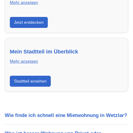
Mehr anzeigen
Entdecke Neubauprojekte in Wetzlar – modern,
Jetzt entdecken
energieeffizient und sofort bezugsfertig.
Mein Stadtteil im Überblick
Mehr anzeigen
Erfahre mehr über deinen Stadtteil in Wetzlar:
Stadtteil ansehen
Lebensqualität, Verkehrsanbindung, Schulen,
Freizeitmöglichkeiten und Mietpreise.
Wie finde ich schnell eine Mietwohnung in Wetzlar?