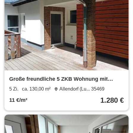
Große freundliche 5 ZKB Wohnung mit
Wohnküche (1613-5002-WHG)
5 Zi.
ca. 130,00 m²
Allendorf (Lu... 35469
1.280 €
11 €/m²