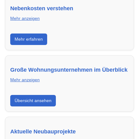
Nebenkosten verstehen
Mehr anzeigen
Erfahre, welche Nebenkosten rechtmäßig sind und
Mehr erfahren
wie du deine monatliche Belastung optimieren
kannst.
Große Wohnungsunternehmen im Überblick
Mehr anzeigen
Hier findest du die wichtigsten Anbieter in Wetzlar –
Übersicht ansehen
von Genossenschaften bis zu privaten Vermietern.
Aktuelle Neubauprojekte