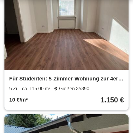
Für Studenten: 5-Zimmer-Wohnung zur 4er-
WG-Nutzung in zentraler Lage von Gießen
5 Zi.
ca. 115,00 m²
Gießen 35390
1.150 €
10 €/m²