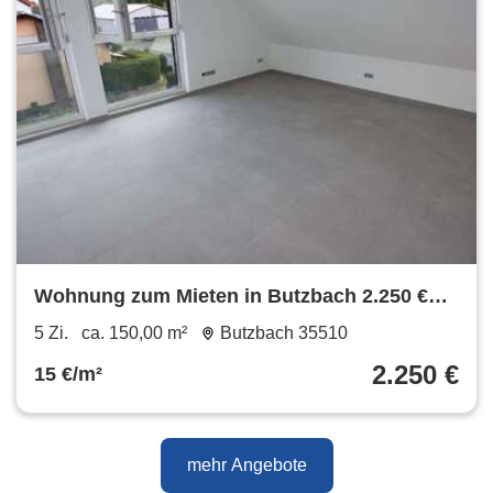
Wohnung zum Mieten in Butzbach 2.250 €
150 m²
5 Zi.
ca. 150,00 m²
Butzbach 35510
2.250 €
15 €/m²
mehr Angebote